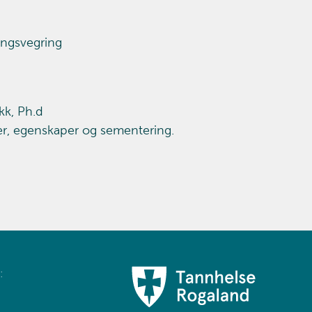
ingsvegring
ikk, Ph.d
ner, egenskaper og sementering.
: