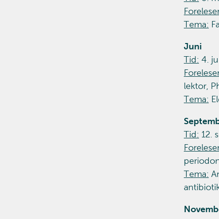
Forelese
Tema:
Fa
Juni
Tid:
4. ju
Forelese
lektor, P
Tema:
El
Septemb
Tid:
12. 
Forelese
periodon
Tema:
An
antibioti
Novemb