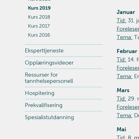
Kurs 2019
Januar
Kurs 2018
Tid:
31. j
Kurs 2017
Forelese
Kurs 2016
Tema:
Ta
Eksperttjeneste
Februar
Tid:
14. f
Opplæringsvideoer
Foreleser
Ressurser for
Tema:
Er
tannhelsepersonell
Mars
Hospitering
Tid:
29. m
Prekvalifisering
Foreleser
Tema:
De
Spesialistutdanning
Mai
Tid:
8. ma