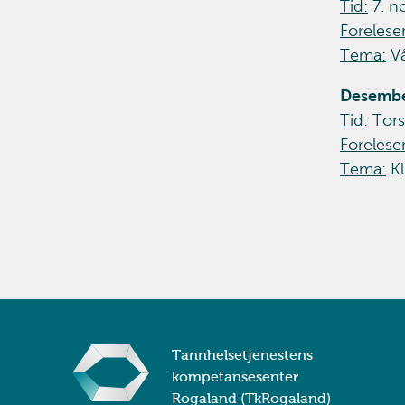
Tid:
7. n
Foreleser
Tema:
Vå
Desemb
Tid:
Tors
Foreleser
Tema:
Kl
Tannhelsetjenestens
kompetansesenter
Rogaland (TkRogaland)