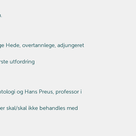
.
rge Hede, overtannlege, adjungeret
rste utfordring
ntologi og Hans Preus, professor i
nter skal/skal ikke behandles med