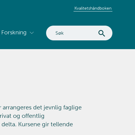
Kvalitetshåndboken
Søk
Forskning
Vis
på
ermeny
undermeny
nettstedet
for
utvikling
Forskning
arrangeres det jevnlig faglige
ivat og offentlig
 delta. Kursene gir tellende