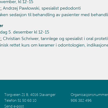
ovember, kl 12-15
:
Andrzej Pawlowski, spesialist pedodonti
ken sedasjon til behandling av pasienter med behandl
er
dag 5. desember kl 12-15
:
Christian Schriwer, tannlege og spesialist i oral protet
inisk rettet kurs om keramer i odontologien, indikasjo
Torgveien 21 B, 4016 Stavanger
Organisasjonsnummer
Telefon 51 50 68 10
986 382 496
Send e-post