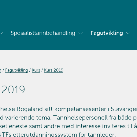
Spesialisttannbehandling
Fagutvikling
Vis
Vis
Vis
undermeny
undermeny
und
for
for
for
Om
Spesialisttannbehandling
Fag
oss
n
Fagutvikling
Kurs
Kurs 2019
 2019
helse Rogaland sitt kompetansesenter i Stavanger 
d varierende tema. Tannhelsepersonell fra både pr
etjeneste samt andre med interesse inviteres til å
 NTFs etterutdanningssystem for tannleger.