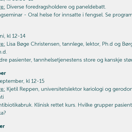
re:
Diverse foredragsholdere og paneldebatt.
gseminar - Oral helse for innsatte i fengsel. Se program
ni, kl 12-14
re:
Lisa Bøge Christensen, tannlege, lektor, Ph.d og Bø
h.d.
dre pasienter, tannhelsetjenestens store og kanskje stø
er
september, kl 12-15
re:
Kjetil Reppen, universitetslektor kariologi og gerodo
ti
tibiotikabruk. Klinisk rettet kurs. Hvilke grupper pasie
ka?
er