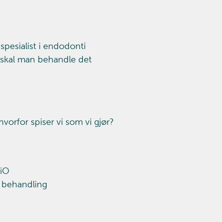
 spesialist i endodonti
n skal man behandle det
vorfor spiser vi som vi gjør?
UiO
g behandling